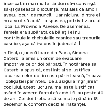
încercat în mai multe rânduri să-i convingă
să-și găsească o locuință, mai ales că ambii
aveau locuri de muncă. „Dar niciunul dintre ei
nu a vrut să audă”, a spus ea, potrivit ziarului
local La Provincia Pavese. De asemenea,
femeia era supărată că băieții ei nu
contribuie la cheltuielile casnice sau treburile
casnice, așa că i-a dus în judecată. Î
n final, o judecătoare din Pavia, Simona
Caterbi, a emis un ordin de evacuare
împotriva celor doi bărbați. În hotărârea sa,
Caterbi a spus că, deși inițial se justifica
locuirea celor doi în casa părintească, în baza
„obligației părintelui de a asigura îngrijirea”
copilului, acest lucru nu mai este justificat
având în vedere faptul că ambii fii au peste 40
de ani. Cei doi trebuie să se mute până în 18
decembrie, conform deciziei instanței.