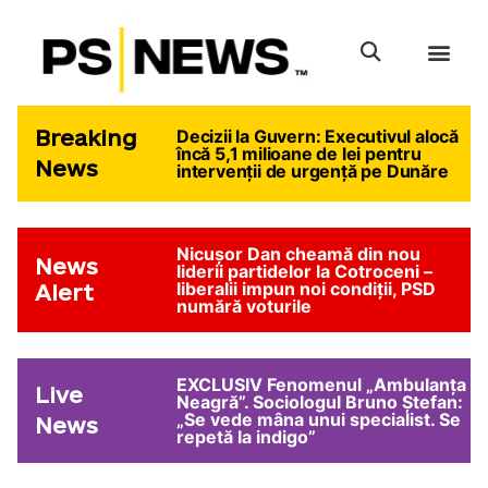
Breaking
Decizii la Guvern: Executivul alocă
încă 5,1 milioane de lei pentru
News
intervenții de urgență pe Dunăre
Nicușor Dan cheamă din nou
News
liderii partidelor la Cotroceni –
liberalii impun noi condiții, PSD
Alert
numără voturile
EXCLUSIV Fenomenul „Ambulanța
Live
Neagră”. Sociologul Bruno Ștefan:
„Se vede mâna unui specialist. Se
News
repetă la indigo”