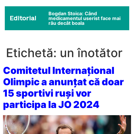
Bogdan Stoica: Când
Editorial
medicamentul userist face mai
rău decât boala
Etichetă:
un înotător
Comitetul Internaţional
Olimpic a anunţat că doar
15 sportivi ruşi vor
participa la JO 2024