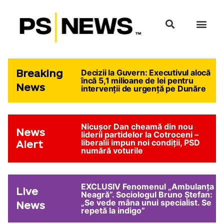
Breaking
Decizii la Guvern: Executivul alocă
încă 5,1 milioane de lei pentru
News
intervenții de urgență pe Dunăre
Nicușor Dan cheamă din nou
News
liderii partidelor la Cotroceni –
liberalii impun noi condiții, PSD
Alert
numără voturile
EXCLUSIV Fenomenul „Ambulanța
Live
Neagră”. Sociologul Bruno Ștefan:
„Se vede mâna unui specialist. Se
News
repetă la indigo”